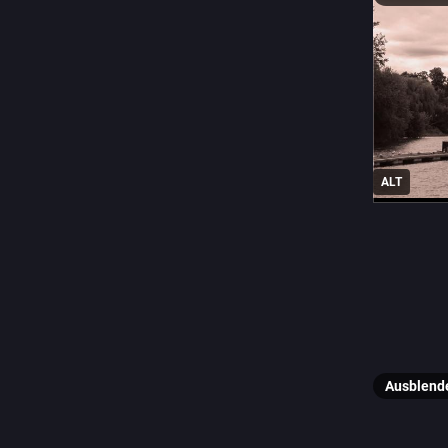
ALT
#
shittyc
0
T
@
Ausblend