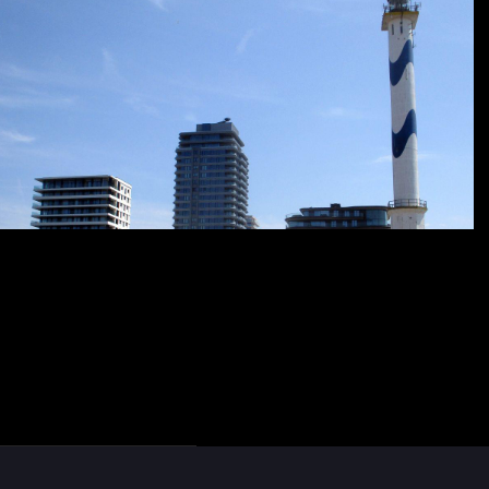
ouse
#
phares
#
MeerMittwoch
… und 1 weiterer