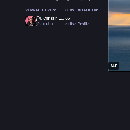
VERWALTET VON:
SERVERSTATISTIK:
🏳️‍⚧️ Christin Löhner 🏳️‍🌈
65
@christin
aktive Profile
ALT
#
MeerMi
0
~
@m
#MeerMi