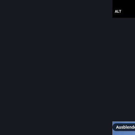
ALT
#
sloveni
0
É
@E
🇫🇷 "Lan
d'Oostero
Passez u
🇬🇧 "Lan
of Ooste
Have a ni
Ausblend