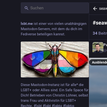
sea
#
sea
lsbt.me
ist einer von vielen unabhängigen
Mastodon-Servern, mit dem du dich im
34
Beit
Fediverse beteiligen kannst.
Pa
@
Ausblend
Diese Mastodon-Instanz ist für alle* die
LGBT+ oder Allies sind. Ein Safe Space für
Dich! Betrieben von Christin Löhner, selbst
trans Frau und Aktivistin für LSBT+
Rechte. #lsbt #lgbt #lgbtq #lgbtiq