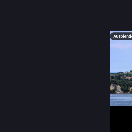
#SeaWed
#Medite
#ShipSat
#Istria
#I
Ausblend