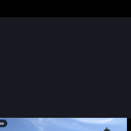
ja
ricMSM🇧🇪🥾🚆🚊🌼🐑🐞📷
ric_ours_polaire@gayfr.social
ge Nelle", le phare d'Oostende et les immeubles du nouveau quartie
ever. 
ne bonne soirée. 👋 
ge Nelle", the lighthouse of Oostende and the buildings of the new di
roever.
ce evening! 👋 
en