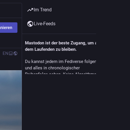
Im Trend
Live-Feeds
nieren
Mastodon ist der beste Zugang, um auf
dem Laufenden zu bleiben.
EN
Du kannst jedem im Fediverse folgen
und alles in chronologischer
Reihenfolge sehen. Keine Algorithmen,
Werbung oder Clickbaits vorhanden.
Konto erstellen
Anmelden