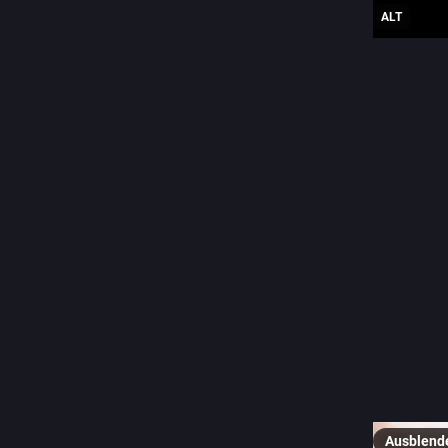
ALT
#
meermi
0
M.
@
Today, w
you see i
the slide
and finis
Let me k
Shot on 
Edited w
#SeaWed
#Monoc
Ausblend