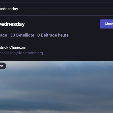
wednesday
wednesday
Abon
räge
·
33
Beteiligte
·
0
Beiträge heute
trick Chanezon
chanezon@fosstodon.org
en