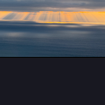
ttwoch
#
SeaWednesday
#
Photography
meoralis~
eoralis@pixelfed.social
ttwoch
on a coastal walk to
#Piran