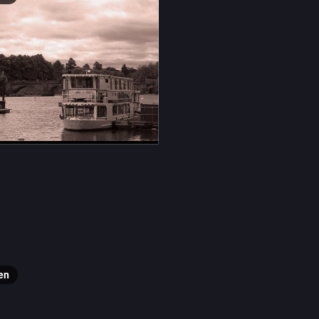
amerachallenge
uomo
cafederdiebe@sueden.social
en