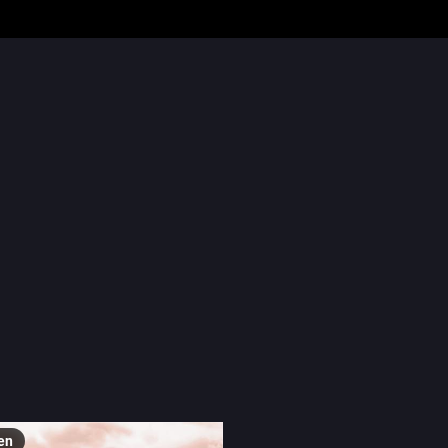
ttwoch
#
seawednesday
#
photography
… und 1 weiterer
 J. Wright
MJWright@metapixl.com
e have two different takes on the same image. Originally, my plan 
n the first image (slide one). But in the midst of processing, as I wa
rs, I got this stark dual-tone image (slide two). I exported this happ
hed my original vision. But I still can’t make up my mind which I lik
now what you think.
Canon PowerShot ELPH 520 HS + n/a at 14.62mm, f/5.0, 1/640s, ISO
ith RawTherapee on Linux.
nesday
#MeerMittwoch
#Photography
#Landscape
#RiverSide
hrome
#Sepia
#ShittyCameraChallenge
en