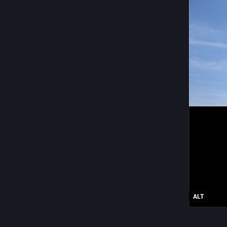
ALT
#
Lighth