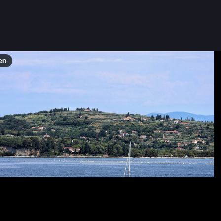
nesday
#Adria
#AdriaticSea
#AdriatischesMeer
#Mittelmeer
rraneanSea
#boats
#Boote
#Segelboot
#sailBoat
#sailingBoat
urday
#SchiffSamstag
#seascape
#landscape
#landscapePhotogra
strien
#Istra
#Slowenien
#Slovenia
#Slovenija
en