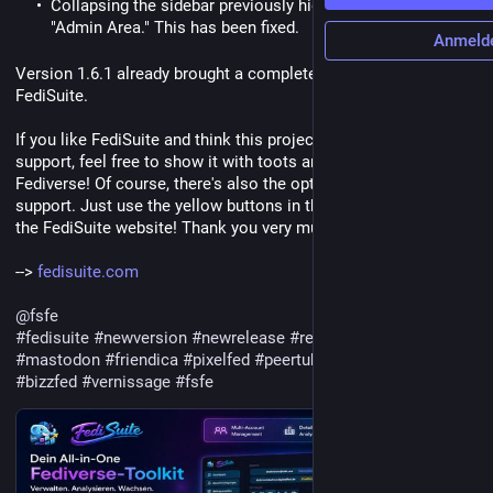
Collapsing the sidebar previously hid the submenu under
"Admin Area." This has been fixed.
Anmeld
Version 1.6.1 already brought a complete redesign of 
FediSuite.
If you like FediSuite and think this project deserves a bit of 
support, feel free to show it with toots and boosts across the 
Fediverse! Of course, there's also the option of financial 
support. Just use the yellow buttons in the FediSuite app or on 
the FediSuite website! Thank you very much!
--> 
fedisuite.com
@
fsfe
#
fedisuite
#
newversion
#
newrelease
#
redesign
#
fediverse
#
mastodon
#
friendica
#
pixelfed
#
peertube
#
loops
#
misskey
#
bizzfed
#
vernissage
#
fsfe