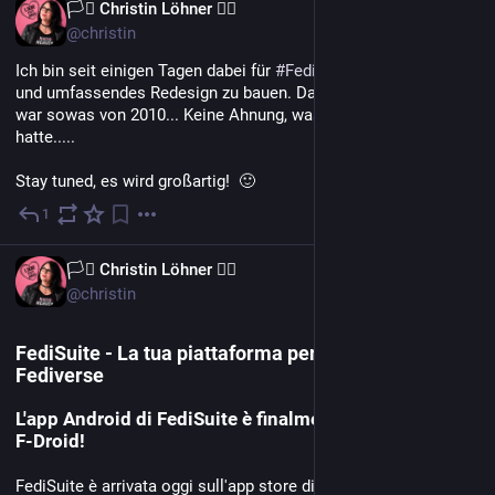
DE
🏳️‍⚧️ Christin Löhner 🏳️‍🌈
@christin
Ich bin seit einigen Tagen dabei für 
#
FediSuite
 ein komplettes 
und umfassendes Redesign zu bauen. Das bisherige Design 
war sowas von 2010... Keine Ahnung, was mich da geritten 
hatte.....
Stay tuned, es wird großartig!  🙂
1
21. Juli
IT
🏳️‍⚧️ Christin Löhner 🏳️‍🌈
@christin
FediSuite - La tua piattaforma per gestire il
Fediverse
L'app Android di FediSuite è finalmente disponibile su
F-Droid!
FediSuite è arrivata oggi sull'app store di F-Droid, ed era 