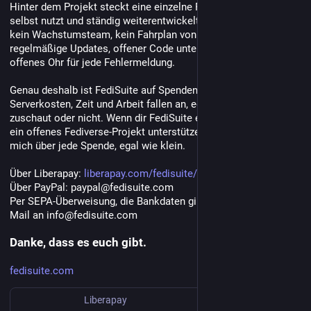
Hinter dem Projekt steckt eine einzelne Person, die es täglich 
selbst nutzt und ständig weiterentwickelt. Kein Investorengeld, 
kein Wachstumsteam, kein Fahrplan von außen. Nur 
regelmäßige Updates, offener Code unter der GPL-3.0 und ein 
offenes Ohr für jede Fehlermeldung.
Genau deshalb ist FediSuite auf Spenden angewiesen. 
Serverkosten, Zeit und Arbeit fallen an, egal ob jemand 
zuschaut oder nicht. Wenn dir FediSuite etwas wert ist oder du 
ein offenes Fediverse-Projekt unterstützen möchtest, freue ich 
mich über jede Spende, egal wie klein.
Über Liberapay: 
liberapay.com/fedisuite/
Über PayPal: paypal@fedisuite.com
Per SEPA-Überweisung, die Bankdaten gibt es auf Anfrage per 
Mail an info@fedisuite.com
Danke, dass es euch gibt.
fedisuite.com
Liberapay