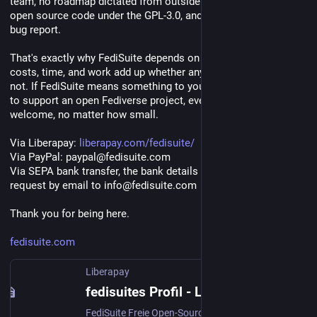
team, no roadmap dictated from outside. Just regular updates, 
open source code under the GPL-3.0, and an open ear for every 
bug report.
That's exactly why FediSuite depends on donations. Server 
costs, time, and work add up whether anyone is watching or 
not. If FediSuite means something to you, or you simply want 
to support an open Fediverse project, every donation is 
welcome, no matter how small.
Via Liberapay: 
liberapay.com/fedisuite/
Via PayPal: paypal@fedisuite.com
Via SEPA bank transfer, the bank details are available on 
request by email to info@fedisuite.com
Thank you for being here.
fedisuite.com
Liberapay
fedisuites Profil - Liberapay
FediSuite Freie Open-Source-Verwaltung für deine Fediverse-Accounts. Ein Projekt, eine Person, keine Werbung, keine Investor:innen.