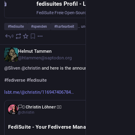
fedisuites Profil - Liberapay
FediSuite Freie Open-Source-Verwaltung für deine Fediverse-Accounts. Ein Projekt, eine Person, keine Werbung, keine Investor:innen.
#
fedisuite
#
spenden
#
hartearbeit
… und 4 weitere
0
23. Juli
DE
Helmut Tammen
@htammen@saptodon.org
@
Sliven
@
christin
 and here is the announcement in English.
#
fediverse
#
fedisuite
lsbt.me/@christin/116947406784
EN
🏳️‍⚧️ Christin Löhner 🏳️‍🌈
@christin
FediSuite - Your Fediverse Management Platform