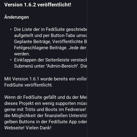
Version 1.6.2 veröffentlicht!
Änderungen
Die Liste der in FediSuite geschriebenen Beiträge ist nun
aufgeteilt und per Button-Tabs umschaltbar zwischen:
Geplante Beiträge, Veröffentlichte Beitrage und
Fehlgeschlagene Beiträge. Jede der Listen kann gefiltert
werden.
Einklappen der Seitenleiste versteckte bisher das
Submenü unter "Admin-Bereich". Dies wurde gefixt.
Mit Version 1.6.1 wurde bereits ein vollständiges Redseign von 
FediSuite veröffentlicht.
Wenn dir FediSuite gefällt und du der Meinung bist, dass man 
dieses Projekt ein wenig supporten müsste, dann tue das doch 
gerne mit Tröts und Boots im Fediverse! Es gibt natürlich auch 
die Möglichkeit der finanziellen Unterstützung. Nutze dazu die 
gelben Buttons in der FediSuite App oder auf der FediSuite 
Webseite! Vielen Dank!