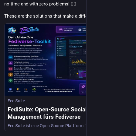
no time and with zero problems! 👍🏻
These are the solutions that make a difference! 🖤🙏
FediSuite
FediSuite: Open-Source Social-Media-
Management fürs Fediverse
FediSuite ist eine Open-Source-Plattform fürs Fediverse, mit der du Beiträge planen, Statistiken auswerten und mehrere Accounts verwalten kannst.