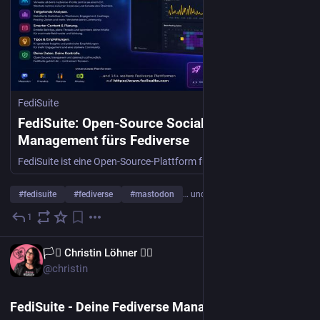
FediSuite
FediSuite: Open-Source Social-Media-
Management fürs Fediverse
FediSuite ist eine Open-Source-Plattform fürs Fediverse, mit der du Beiträge planen, Statistiken auswerten und mehrere Accounts verwalten kannst.
#
fedisuite
#
fediverse
#
mastodon
… und 7 weitere
1
19. Juli
DE
🏳️‍⚧️ Christin Löhner 🏳️‍🌈
@christin
FediSuite - Deine Fediverse Management Plattform