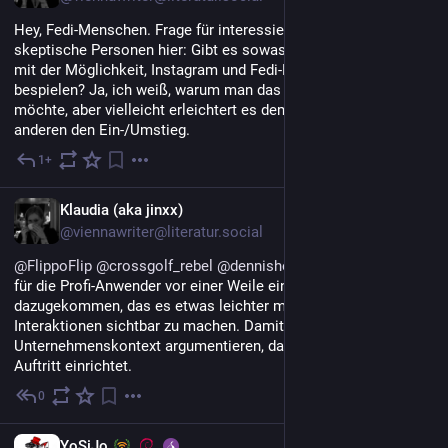
Hey, Fedi-Menschen. Frage für interessierte aber noch etwas 
skeptische Personen hier: Gibt es sowas wie 
#
FediSuite
 aber 
mit der Möglichkeit, Instagram und Fedi-Plattformen zu 
bespielen? Ja, ich weiß, warum man das eigentlich nicht 
möchte, aber vielleicht erleichtert es dem einen oder der 
anderen den Ein-/Umstieg.
1+
4. Juli
DE
Klaudia (aka jinxx)
@viennawriter@literatur.social
@
FlippoFlip
@
crossgolf_rebel
@
dennishorn
 Mit 
#
FediSuite
 ist 
für die Profi-Anwender vor einer Weile ein Tool 
dazugekommen, das es etwas leichter macht, Fediverse-
Interaktionen sichtbar zu machen. Damit kann man auch im 
Unternehmenskontext argumentieren, dass man einen Fedi-
Auftritt einrichtet.
0
19. Juni
DE
YoSiJo