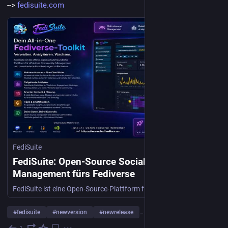
--> 
fedisuite.com
FediSuite
FediSuite: Open-Source Social-Media-
Management fürs Fediverse
FediSuite ist eine Open-Source-Plattform fürs Fediverse, mit der du Beiträge planen, Statistiken auswerten und mehrere Accounts verwalten kannst.
#
fedisuite
#
newversion
#
newrelease
… und 10 weitere