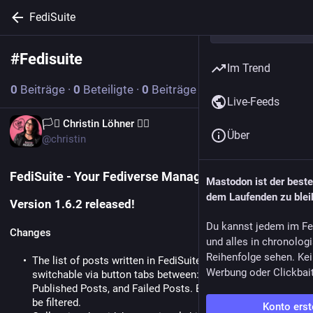
FediSuite
#
Fedisuite
Abonnieren
Im Trend
0
Beiträge
·
0
Beteiligte
·
0
Beiträge heute
Live-Feeds
EN
🏳️‍⚧️ Christin Löhner 🏳️‍🌈
Über
@christin
FediSuite - Your Fediverse Management Platform
Mastodon ist der best
dem Laufenden zu blei
Version 1.6.2 released!
Du kannst jedem im Fe
Changes
und alles in chronolog
Reihenfolge sehen. Kei
The list of posts written in FediSuite is now split and
Werbung oder Clickbai
switchable via button tabs between: Scheduled Posts,
Published Posts, and Failed Posts. Each of these lists can
be filtered.
Konto erst