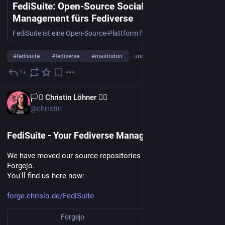
FediSuite: Open-Source Social-Media-
Management fürs Fediverse
FediSuite ist eine Open-Source-Plattform fürs Fediverse, mit der du Beiträge planen, Statistiken auswerten und mehrere Accounts verwalten kannst.
#
fedisuite
#
fediverse
#
mastodon
… und 7 weitere
1+
19. Juli
EN
🏳️‍⚧️ Christin Löhner 🏳️‍🌈
@christin
FediSuite - Your Fediverse Management Platform
We have moved our source repositories to our self hosted 
Forgejo.
You'll find us here now:
forge.chrislo.de/FediSuite
Forgejo