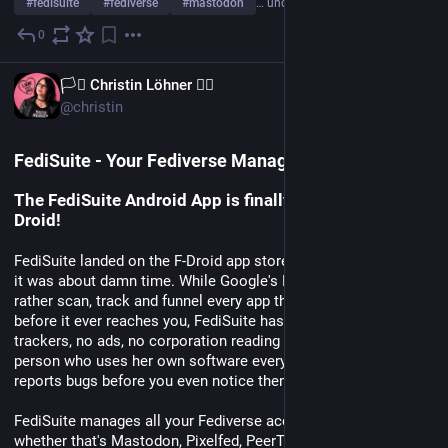
#
fedisuite
#
fediverse
#
mastodon
… und 7 weitere
0
19. Juli
EN
🏳️‍⚧️ Christin Löhner 🏳️‍🌈
@christin
FediSuite - Your Fediverse Management Platform
The FediSuite Android App is finally available on F-
Droid!
FediSuite landed on the F-Droid app store today, and honestly, 
it was about damn time. While Google's Play Store would 
rather scan, track and funnel every app through its own cloud 
before it ever reaches you, FediSuite has none of that. No 
trackers, no ads, no corporation reading along. Just one 
person who uses her own software every single day and 
reports bugs before you even notice them.
FediSuite manages all your Fediverse accounts in one place, 
whether that's Mastodon, Pixelfed, PeerTube, Misskey, 