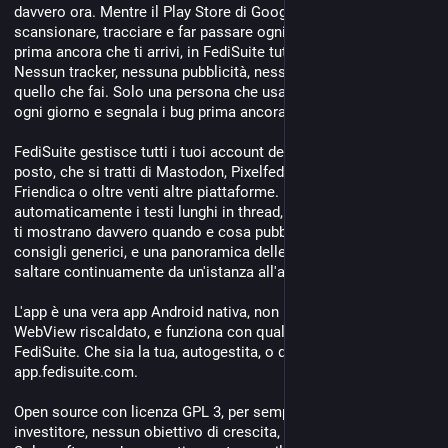
davvero ora. Mentre il Play Store di Google preferisce 
scansionare, tracciare e far passare ogni app dal proprio cloud 
prima ancora che ti arrivi, in FediSuite tutto questo non esiste. 
Nessun tracker, nessuna pubblicità, nessuna azienda che legge 
quello che fai. Solo una persona che usa il proprio software 
ogni giorno e segnala i bug prima ancora che tu te ne accorga.
FediSuite gestisce tutti i tuoi account del Fediverse in un unico 
posto, che si tratti di Mastodon, Pixelfed, PeerTube, Misskey, 
Friendica o oltre venti altre piattaforme. Pianifica i post, dividi 
automaticamente i testi lunghi in thread, ottieni statistiche che 
ti mostrano davvero quando e cosa pubblicare invece dei soliti 
consigli generici, e una panoramica delle notifiche senza dover 
saltare continuamente da un'istanza all'altra.
L'app è una vera app Android nativa, non l'ennesimo wrapper 
WebView riscaldato, e funziona con qualsiasi istanza 
FediSuite. Che sia la tua, autogestita, o quella ufficiale su 
app.fedisuite.com.
Open source con licenza GPL 3, per sempre. Nessun 
investitore, nessun obiettivo di crescita, nessuna exit strategy. 