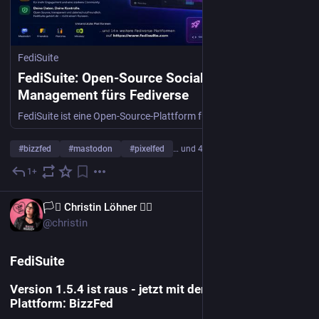
FediSuite
FediSuite: Open-Source Social-Media-
Management fürs Fediverse
FediSuite ist eine Open-Source-Plattform fürs Fediverse, mit der du Beiträge planen, Statistiken auswerten und mehrere Accounts verwalten kannst.
#
bizzfed
#
mastodon
#
pixelfed
… und 4 weitere
1+
16. Juni
DE
🏳️‍⚧️ Christin Löhner 🏳️‍🌈
@christin
FediSuite
Version 1.5.4 ist raus - jetzt mit der 20. Fediverse
Plattform: BizzFed