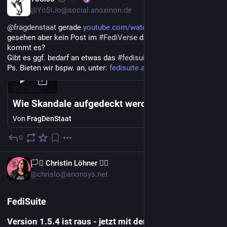
@YoSiJo@social.anoxinon.de
@
fragdenstaat
 gerade 
youtube.com/watch?v=K5fASt6bvqQ
gesehen aber kein Post im 
#
FediVerse
 dazu gefunden; Wie 
kommt es?
Gibt es ggf. bedarf an etwas das 
#
fedisuite
 liefert?
Ps. Bieten wir bspw. an, unter: 
fedisuite.anoxinon.de/
YouTube
Wie Skandale aufgedeckt werden
Von
FragDenStaat
0
18. Juni
DE
🏳️‍⚧️ Christin Löhner 🏳️‍🌈
@chrislo@anonsys.net
FediSuite
Version 1.5.4 ist raus - jetzt mit der 20. Fediverse