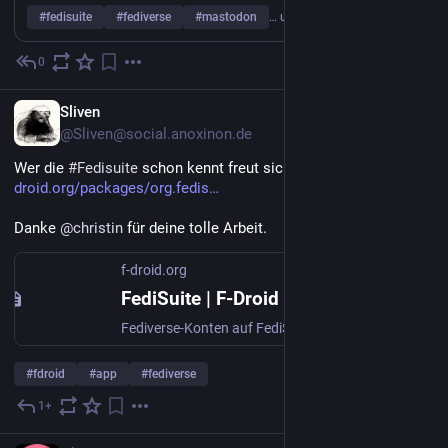
#
fedisuite
#
fediverse
#
mastodon
… und 7 weitere
Open source under GPL 3, forever. No investor, no growth 
target, no exit. Just software that belongs to you, not the 
0
22. Juli
*
other way around.
https://www.
fedisuite.com
DE
Sliven
@Sliven@social.anoxinon.de
Wer die 
#
Fedisuite
 schon kennt freut sich bestimmt darüber. 
f-
droid.org/packages/org.fedis
Danke 
@
christin
 für deine tolle Arbeit.
f-droid.org
FediSuite | F-Droid – Freies und quelloffenes Android-App-Repository
Fediverse-Konten auf FediSuite-Instanzen verwalten und analysieren
#
fdroid
#
app
#
fediverse
1+
21. Juli