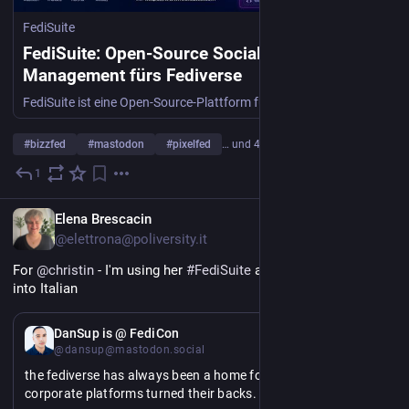
FediSuite
FediSuite: Open-Source Social-Media-
Management fürs Fediverse
FediSuite ist eine Open-Source-Plattform fürs Fediverse, mit der du Beiträge planen, Statistiken auswerten und mehrere Accounts verwalten kannst.
#
bizzfed
#
mastodon
#
pixelfed
… und 4 weitere
1
16. Juni
EN
Elena Brescacin
@elettrona@poliversity.it
For 
@
christin
 - I'm using her 
#
FediSuite
 app and translate it 
into Italian
EN
DanSup is @ FediCon
@dansup@mastodon.social
the fediverse has always been a home for trans folks when 
corporate platforms turned their backs.