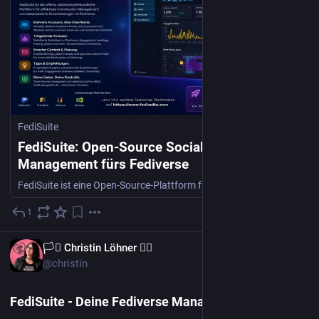
FediSuite
FediSuite: Open-Source Social-Media-
Management fürs Fediverse
FediSuite ist eine Open-Source-Plattform fürs Fediverse, mit der du Beiträge planen, Statistiken auswerten und mehrere Accounts verwalten kannst.
1
28. Juli
DE
🏳️‍⚧️ Christin Löhner 🏳️‍🌈
@christin
FediSuite - Deine Fediverse Management Plattform