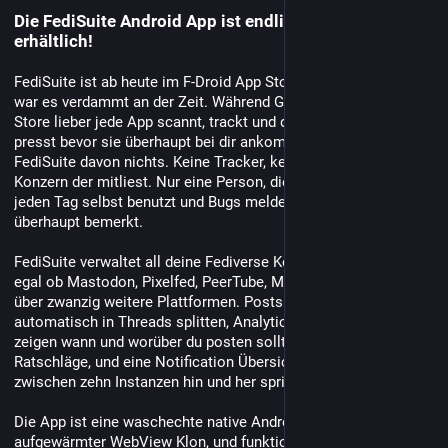
Die FediSuite Android App ist endlich im F-Droid
erhältlich!
FediSuite ist ab heute im F-Droid App Store, und ehrlich gesagt 
war es verdammt an der Zeit. Während Google seinen Play 
Store lieber jede App scannt, trackt und durch die eigene Cloud 
presst bevor sie überhaupt bei dir ankommt, gibt es bei 
FediSuite davon nichts. Keine Tracker, keine Werbung, kein 
Konzern der mitliest. Nur eine Person, die die eigene Software 
jeden Tag selbst benutzt und Bugs meldet bevor ihr sie 
überhaupt bemerkt.
FediSuite verwaltet all deine Fediverse Konten an einem Ort, 
egal ob Mastodon, Pixelfed, PeerTube, Misskey, Friendica oder 
über zwanzig weitere Plattformen. Posts planen, lange Texte 
automatisch in Threads splitten, Analytics die dir wirklich 
zeigen wann und worüber du posten solltest statt generischer 
Ratschläge, und eine Notification Übersicht ohne dass du 
zwischen zehn Instanzen hin und her springen musst.
Die App ist eine waschechte native Android App, kein 
aufgewärmter WebView Klon, und funktioniert mit jeder 