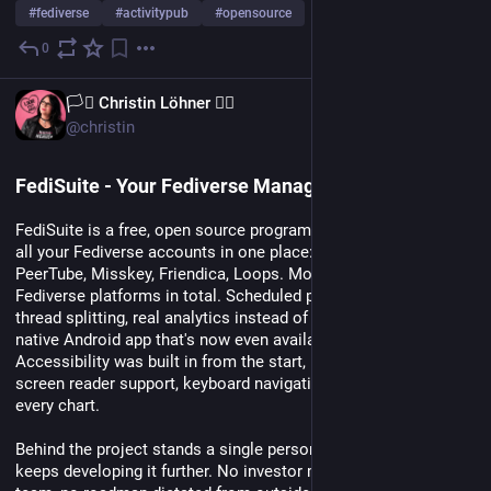
#
fediverse
#
activitypub
#
opensource
0
27. Juli
EN
🏳️‍⚧️ Christin Löhner 🏳️‍🌈
@christin
FediSuite - Your Fediverse Management Platform
FediSuite is a free, open source program that lets you manage 
all your Fediverse accounts in one place: Mastodon, Pixelfed, 
PeerTube, Misskey, Friendica, Loops. More than twenty 
Fediverse platforms in total. Scheduled posts, automatic 
thread splitting, real analytics instead of generic tips, and a 
native Android app that's now even available on F-Droid. 
Accessibility was built in from the start, not added on later: 
screen reader support, keyboard navigation, full data tables for 
every chart.
Behind the project stands a single person who uses it daily and 
keeps developing it further. No investor money, no growth 