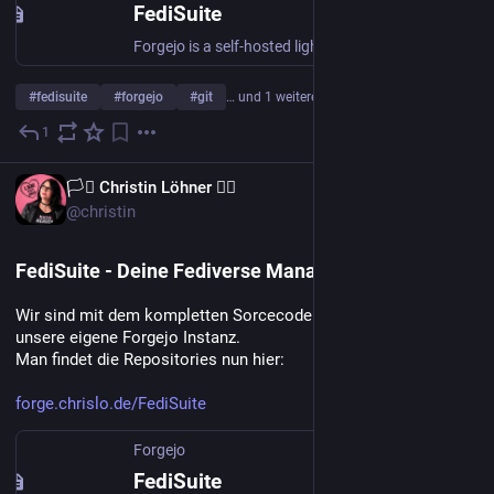
FediSuite
Forgejo is a self-hosted lightweight software forge. Easy to install and low maintenance, it just does the job.
#
fedisuite
#
forgejo
#
git
… und 1 weiterer
1
18. Juli
DE
🏳️‍⚧️ Christin Löhner 🏳️‍🌈
@christin
FediSuite - Deine Fediverse Management Platform
Wir sind mit dem kompletten Sorcecode umgezogen auf 
unsere eigene Forgejo Instanz.
Man findet die Repositories nun hier:
forge.chrislo.de/FediSuite
Forgejo
FediSuite