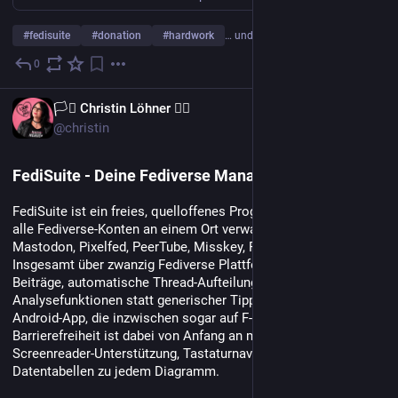
#
fedisuite
#
donation
#
hardwork
… und 4 weitere
0
23. Juli
DE
🏳️‍⚧️ Christin Löhner 🏳️‍🌈
@christin
FediSuite - Deine Fediverse Management Plattform
FediSuite ist ein freies, quelloffenes Programm, mit dem sich 
alle Fediverse-Konten an einem Ort verwalten lassen: 
Mastodon, Pixelfed, PeerTube, Misskey, Friendica, Loops. 
Insgesamt über zwanzig Fediverse Plattformen. Geplante 
Beiträge, automatische Thread-Aufteilung, echte 
Analysefunktionen statt generischer Tipps und eine native 
Android-App, die inzwischen sogar auf F-Droid zu finden ist. 
Barrierefreiheit ist dabei von Anfang an mitgedacht: 
Screenreader-Unterstützung, Tastaturnavigation, vollständige 
Datentabellen zu jedem Diagramm.