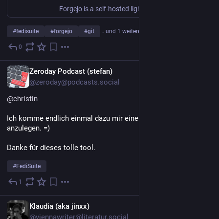
Forgejo is a self-hosted lightweight software forge. Easy to install and low maintenance, it just does the job.
#
fedisuite
#
forgejo
#
git
… und 1 weiterer
0
18. Juli
DE
Zeroday Podcast (stefan)
@zeroday@podcasts.social
@
christin
Ich komme endlich einmal dazu mir einen Fedisuite Account 
anzulegen. =) 
Danke für dieses tolle tool. 
#
FediSuite
1
15. Juli
DE
Klaudia (aka jinxx)
@viennawriter@literatur.social