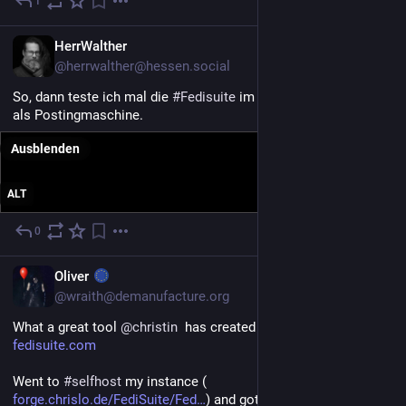
1
28. Juli
DE
HerrWalther
@herrwalther@hessen.social
So, dann teste ich mal die 
#
Fedisuite
 im vergleich zu 
#
Postiz
als Postingmaschine.
Ausblenden
ALT
0
27. Juli
EN
Oliver
@wraith@demanufacture.org
What a great tool 
@
christin
  has created with 
#
FediSuite
: 
fedisuite.com
Went to 
#
selfhost
 my instance (
forge.chrislo.de/FediSuite/Fed
) and got it up and running in 