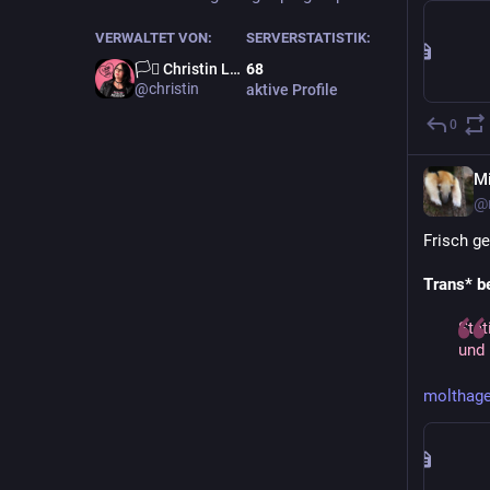
VERWALTET VON:
SERVERSTATISTIK:
🏳️‍⚧️ Christin Löhner 🏳️‍🌈
68
@christin
aktive Profile
0
M
@
Frisch ge
Trans* b
Stat
und 
molthage