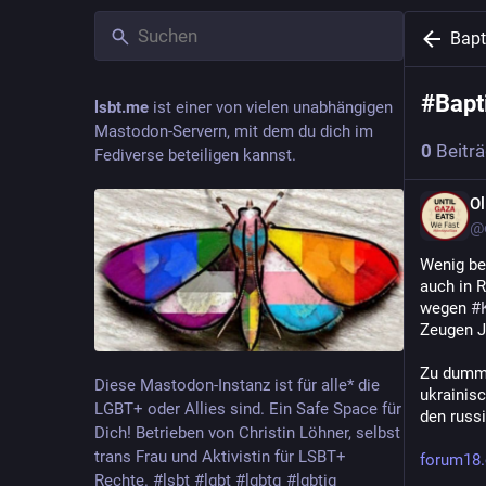
Bapt
#
Bapt
lsbt.me
ist einer von vielen unabhängigen
Mastodon-Servern, mit dem du dich im
0
Beitr
Fediverse beteiligen kannst.
Ol
@o
Wenig bea
auch in R
wegen 
#
Zeugen J
Zu dumm, 
Diese Mastodon-Instanz ist für alle* die
ukrainis
LGBT+ oder Allies sind. Ein Safe Space für
den russ
Dich! Betrieben von Christin Löhner, selbst
trans Frau und Aktivistin für LSBT+
forum18.
Rechte. #lsbt #lgbt #lgbtq #lgbtiq