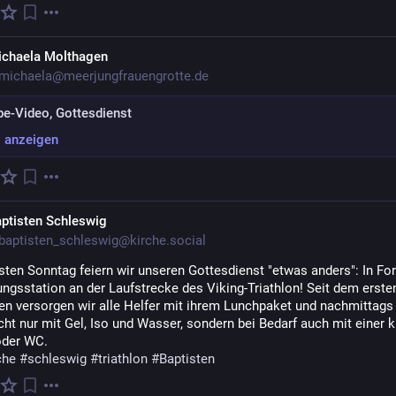
ichaela Molthagen
michaela@meerjungfrauengrotte.de
e-Video, Gottesdienst
g anzeigen
ptisten Schleswig
aptisten_schleswig@kirche.social
ten Sonntag feiern wir unseren Gottesdienst "etwas anders": In For
ngsstation an der Laufstrecke des Viking-Triathlon! Seit dem ersten
en versorgen wir alle Helfer mit ihrem Lunchpaket und nachmittags 
cht nur mit Gel, Iso und Wasser, sondern bei Bedarf auch mit einer k
oder WC.
che
#
schleswig
#
triathlon
#
Baptisten