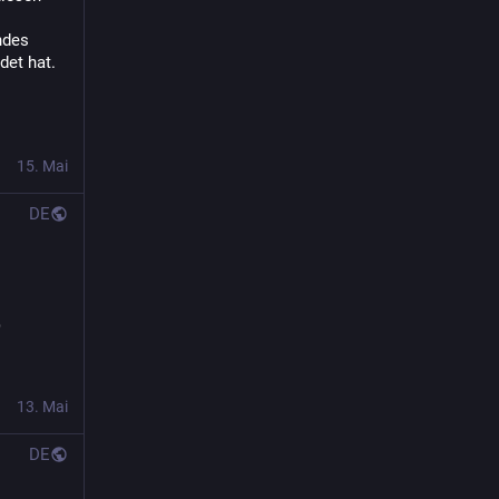
des 
Evangelisch-freikirchlicher Gemeinden heute mit großer Mehrheit verabschiedet hat. 
15. Mai
DE
)
13. Mai
DE