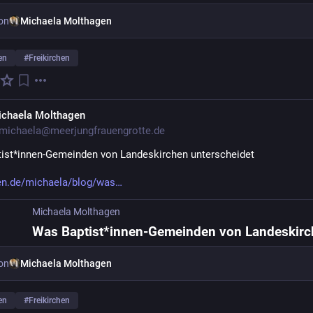
on
Michaela Molthagen
en
#
Freikirchen
ichaela Molthagen
michaela@meerjungfrauengrotte.de
ist*innen-Gemeinden von Landeskirchen unterscheidet 
n.de/michaela/blog/was
Michaela Molthagen
on
Michaela Molthagen
en
#
Freikirchen