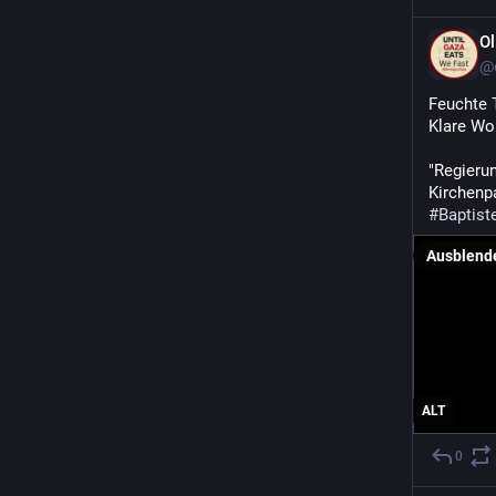
Ol
@o
Feuchte 
Klare Wor
"Regieru
Kirchenp
#
Baptist
Ausblend
ALT
0