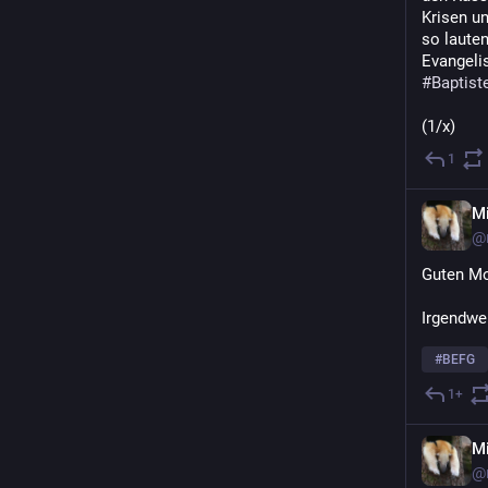
Krisen un
so lauten
#
Baptist
(1/x)
1
M
@
Guten Mo
Irgendwel
#
BEFG
1+
M
@