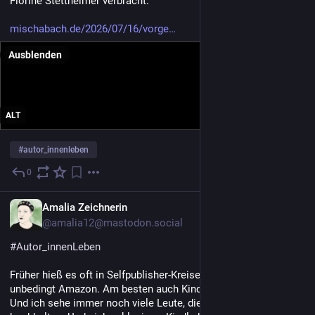
Florine Stettheimer verbracht:
mischabach.de/2026/07/16/vorge
Ausblenden
ALT
#
autor_innenleben
0
16. Juli
DE
Amalia Zeichnerin
@amalia12@mastodon.social
#
Autor_innenLeben
Früher hieß es oft in Selfpublisher-Kreisen: "Du brauchst 
unbedingt Amazon. Am besten auch Kindle Unlimited!"
Und ich sehe immer noch viele Leute, die diese Idee 