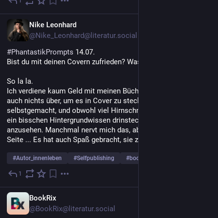
1
14. Juli
DE
Nike Leonhard
@Nike_Leonhard@literatur.social
#
PhantastikPrompts
 14.07.
Bist du mit deinen Covern zufrieden? Was könnte besser sein?
So la la.
Ich verdiene kaum Geld mit meinen Büchern, und hatte bisher 
auch nichts über, um es in Cover zu stecken. Deshalb sind sie 
selbstgemacht, und obwohl viel Hirnschmalz, Fleiß und auch 
ein bisschen Hintergrundwissen drinsteckt, ist ihnen das auch 
anzusehen. Manchmal nervt mich das, aber auf der anderen 
Seite ... Es hat auch Spaß gebracht, sie zu entwerfen.
#
Autor_innenleben
#
Selfpublishing
#
books
1
14. Juli
*
DE
BookRix
@BookRix@literatur.social