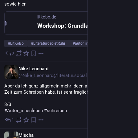
sowie hier 
litkobo.de
Workshop: Grundlagen der Erzählperspektive – LiteraturKollektiv Bochum e.V.
#
LitKoBo
#
LiteraturgebietRuhr
#
autor_innenleben
0
28. Juli
DE
Nike Leonhard
@Nike_Leonhard@literatur.social
Aber da ich ganz allgemein mehr Ideen als Disziplin beim und 
Zeit zum Schreiben habe, ist sehr fraglich, was davon real wird.
3/3
#
Autor_innenleben
#
schreiben
1
28. Juli
DE
Mischa