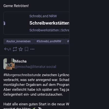
Gerne Retröten! 
SchreibLand NRW
Schreibwerkstätten | SchreibLand NRW
Schreibwerkstätten | SchreibLand NRW
#
autor_innenleben
#
SchreibLandNRW
#
LiterturgebietRuhr
0
2 T.
DE
Mischa
@mischa@literatur.social
#
Morgenschreibstunde
 zwischen Lyriknotizen und Recherchen 
verbracht, was sehr anregend war. Schade, dass jetzt 
montäglicher Orgakram auf dem Programm steht.
Aber vielleicht habe ich später am Tag ja noch einmal 
Gelegenheit ein- und unterzutauchen. 
Habt alle einen guten Start in die neue Woche und trotzt 