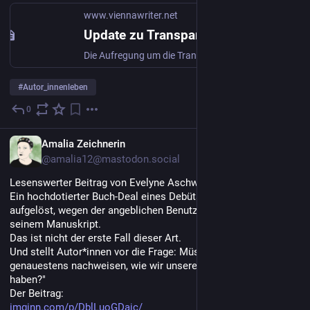
www.viennawriter.net
Update zu Transparenzpflichten nach KI-VO - ViennaWriter's Blog
Die Aufregung um die Transparenzpflichten scheint in einigen Teilen der Publikationslandschaft hoch zu sein. Andere haben vielleicht noch gar nicht mitbekommen, dass da etwas kommt. Und von wieder anderen hörte ich schon: 'Das sollen die mir erstmal nachweisen!' ... Nun ja. Aktuell sieht es so aus:
#
Autor_innenleben
0
1 T.
DE
Amalia Zeichnerin
@amalia12@mastodon.social
Lesenswerter Beitrag von Evelyne Aschwanden:
Ein hochdotierter Buch-Deal eines Debütautors wurde 
aufgelöst, wegen der angeblichen Benutzung von gen. KI in 
seinem Manuskript.
Das ist nicht der erste Fall dieser Art.
Und stellt Autor*innen vor die Frage: Müssen wir bald 
genauestens nachweisen, wie wir unsere Bücher geschrieben 
haben?"
Der Beitrag:
imginn.com/p/DblLuoGDajc/