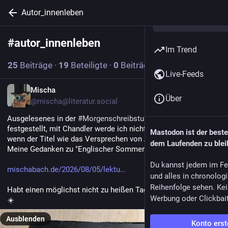
Autor_innenleben
#
autor_innenleben
Abonnieren
Im Trend
25
Beiträge
·
19
Beteiligte
·
0
Beiträge heute
Live-Feeds
DE
Mischa
Über
@mischa@literatur.social
Ausgelesenes in der 
#
Morgenschreibstunde
 beschrieben und 
festgestellt, mit Chandler werde ich nicht mal dann warm, 
Mastodon ist der best
wenn der Titel wie das Versprechen von Abkühlung klingt. 
dem Laufenden zu blei
Meine Gedanken zu "Englischer Sommer" gibt's nun hier:
Du kannst jedem im Fe
mischabach.de/2026/08/05/lektu
und alles in chronolog
Reihenfolge sehen. Kei
Habt einen möglichst nicht zu heißen Tag, ihr alle da draußen! 
Werbung oder Clickbai
☀️ 
Ausblenden
Konto erst