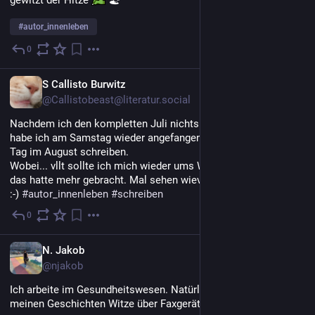
gewitzt der Hitze 
 🏖️ 
#
autor_innenleben
0
2 T.
DE
S Callisto Burwitz
@Callistobeast@literatur.social
Nachdem ich den kompletten Juli nichts geschrieben hatte, 
habe ich am Samstag wieder angefangen. Aktueller Plan: jeden 
Tag im August schreiben.
Wobei... vllt sollte ich mich wieder ums Wochenziel kümmern, 
das hatte mehr gebracht. Mal sehen wieviel ich heute schreibe 
:-) 
#
autor_innenleben
#
schreiben
0
3 T.
DE
N. Jakob
@njakob
Ich arbeite im Gesundheitswesen. Natürlich mache ich in 
meinen Geschichten Witze über Faxgeräte.