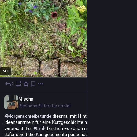
ALT
0
1 T.
DE
Mischa
@mischa@literatur.social
#
Morgenschreibstunde
 diesmal mit Hintergrundzeugs und 
Ideensammeln für eine Kurzgeschichte mit KI & Kurzschluss 
verbracht. Für 
#
Lyrik
 fand ich es schon morgens zu drückend, 
dafür spielt die Kurzgeschichte passenderweise bei Hitze.