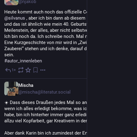
@njakob
Heute kommt auch noch das offizielle Coverreveal vom 
@
silvanus
 , aber ich bin dann ab diesem Monat Verlagsautorin 
und das ist ähnlich wie mein 40. Geburtstag heute ein 
Meilenstein, der alles, aber nicht selbstverständlich war.
Ich bin noch da. Ich schreibe noch. Mal mehr, mal weniger.
Eine Kurzgeschichte von mir wird in „Zwischen Zerberus und 
Zauberei“ stehen und ich denke, darauf darf ich auch mal stolz 
sein.
#
autor_innenleben
1+
10. Juli
DE
Mischa
@mischa@literatur.social
☀️ Dass dieses Draußen jedes Mal so anstrengend ist ... selbst 
wenn ich alles erledigt bekomme, was ich mir vorgenommen 
habe, bin ich hinterher immer ganz erledigt und nicht mehr zu 
allzu viel Kopfarbeit, gar Kreativem in der Lage. 🙄
Aber dank Karin bin ich zumindest der Entscheidung, was ich 