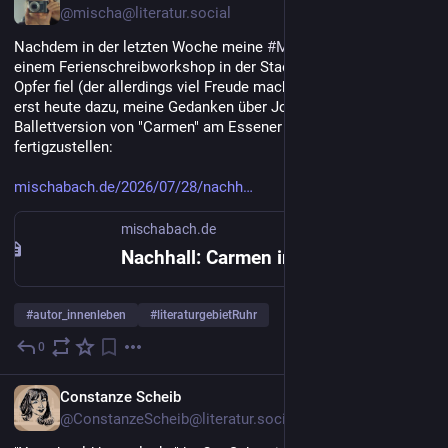
@mischa@literatur.social
Nachdem in der letzten Woche meine 
#
Morgenschreibstunde
einem Ferienschreibworkshop in der Stadtteilbibliothek zum 
Opfer fiel (der allerdings viel Freude machte :-)), komme ich 
erst heute dazu, meine Gedanken über Joahn Ingers 
Ballettversion von "Carmen" am Essener Aalto-Theater 
fertigzustellen: 
mischabach.de/2026/07/28/nachh
mischabach.de
Nachhall: Carmen im Aalto | Stimmengewirr III
#
autor_innenleben
#
literaturgebietRuhr
0
28. Juli
DE
Constanze Scheib
@ConstanzeScheib@literatur.social