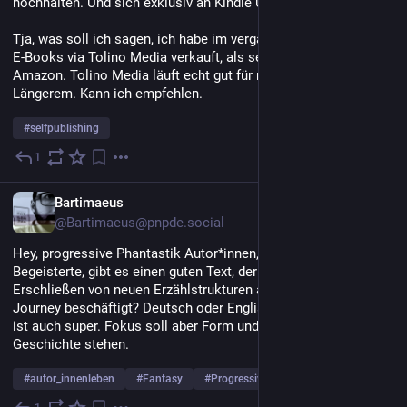
hochhalten. Und sich exklusiv an Kindle Unlimited binden.
Tja, was soll ich sagen, ich habe im vergangenen Monat mehr 
E-Books via Tolino Media verkauft, als seit Monaten auf 
Amazon. Tolino Media läuft echt gut für mich, schon seit 
Längerem. Kann ich empfehlen.
#
selfpublishing
1
15. Juli
*
DE
Bartimaeus
@Bartimaeus@pnpde.social
Hey, progressive Phantastik Autor*innen, Lesende und 
Begeisterte, gibt es einen guten Text, der sich mit dem 
Erschließen von neuen Erzählstrukturen abseits der Hero-
Journey beschäftigt? Deutsch oder Englisch ist egal. Interview 
ist auch super. Fokus soll aber Form und Struktur von Plot und 
Geschichte stehen.
#
autor_innenleben
#
Fantasy
#
ProgressivPhantastik