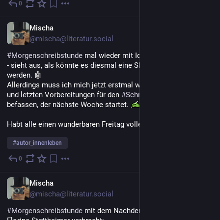
0
18. Juli
DE
Mischa
@mischa@literatur.social
#
Morgenschreibstunde
 mal wieder mit Ideenspinnen verbracht 
- sieht aus, als könnte es diesmal eine SF-Kurzgeschichte 
werden. 🤖 
Allerdings muss ich mich jetzt erstmal wieder mit Orga-Kram 
und letzten Vorbereitungen für den 
#
Schreibworkshop
befassen, der nächste Woche startet. 
Habt alle einen wunderbaren Freitag voller Ideen! 😎 
#
autor_innenleben
0
17. Juli
DE
Mischa
@mischa@literatur.social
#
Morgenschreibstunde
 mit dem Nachdenken über ein Bild von 