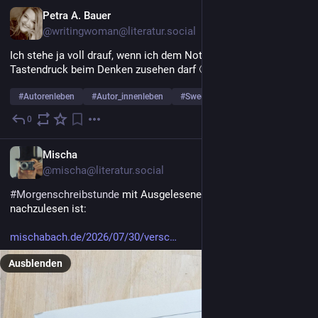
DE
Petra A. Bauer
@writingwoman@literatur.social
Ich stehe ja voll drauf, wenn ich dem Notebook nach jedem 
Tastendruck beim Denken zusehen darf 🙄
#
Autorenleben
#
Autor_innenleben
#
SwedishRomance3
0
5 T.
DE
Mischa
@mischa@literatur.social
#
Morgenschreibstunde
 mit Ausgelesenem verbracht, was hier 
nachzulesen ist: 
mischabach.de/2026/07/30/versc
Ausblenden