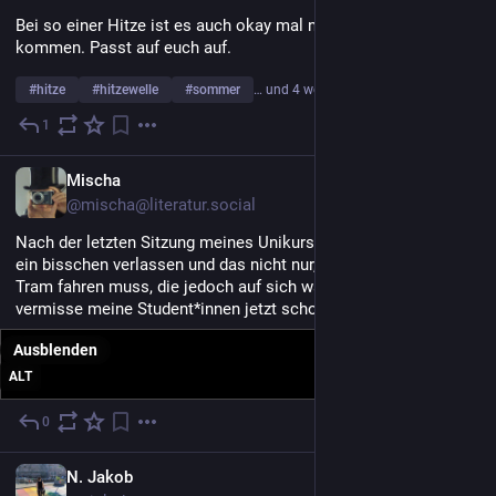
Bei so einer Hitze ist es auch okay mal nicht vorwärts zu 
kommen. Passt auf euch auf.
#
hitze
#
hitzewelle
#
sommer
… und 4 weitere
1
13. Juli
DE
Mischa
@mischa@literatur.social
Nach der letzten Sitzung meines Unikurses fühle ich mich fast 
ein bisschen verlassen und das nicht nur, weil ich ersatzweise 
Tram fahren muss, die jedoch auf sich warten lässt... Ich 
vermisse meine Student*innen jetzt schon 
#
autor_innenleben
Ausblenden
ALT
0
11. Juli
DE
N. Jakob