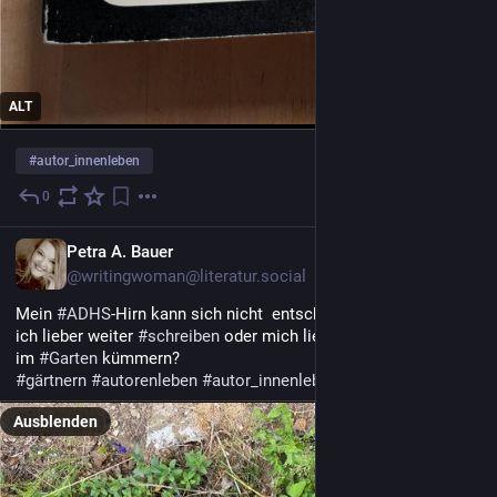
ALT
#
autor_innenleben
0
22 Std.
DE
Petra A. Bauer
@writingwoman@literatur.social
Mein 
#
ADHS
-Hirn kann sich nicht  entscheiden zwischen: „Soll 
ich lieber weiter 
#
schreiben
 oder mich lieber um das eine Beet 
im 
#
Garten
 kümmern? 
#
gärtnern
#
autorenleben
#
autor_innenleben
Ausblenden