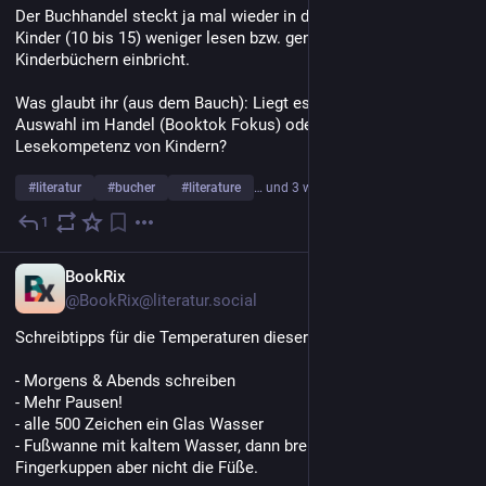
Der Buchhandel steckt ja mal wieder in der Krise. Diesmal weil 
Kinder (10 bis 15) weniger lesen bzw. generell der Verkauf von 
Kinderbüchern einbricht.
Was glaubt ihr (aus dem Bauch): Liegt es an der zugespitzten 
Auswahl im Handel (Booktok Fokus) oder an rapide sinkender 
Lesekompetenz von Kindern?
#
literatur
#
bucher
#
literature
… und 3 weitere
1
14. Juli
DE
BookRix
@BookRix@literatur.social
Schreibtipps für die Temperaturen dieser Woche:
- Morgens & Abends schreiben
- Mehr Pausen!
- alle 500 Zeichen ein Glas Wasser
- Fußwanne mit kaltem Wasser, dann brennen nur die 
Fingerkuppen aber nicht die Füße.