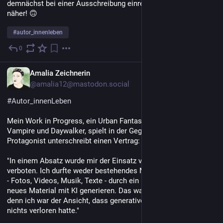
demnächst bei einer Ausschreibung einreichen werde, sehr viel 
näher! 🙃 
#
autor_innenleben
0
7. Juli
DE
Amalia Zeichnerin
@amalia12@mastodon.social
#
Autor_innenLeben
Mein Work in Progress, ein Urban Fantasy Roman über 
Vampire und Daywalker, spielt in der Gegenwart. Mein 
Protagonist unterschreibt einen Vertrag:
"In einem Absatz wurde mir der Einsatz von generativer KI 
verboten. Ich durfte weder bestehendes Material über die Band 
- Fotos, Videos, Musik, Texte - durch ein KI-System jagen, noch 
neues Material mit KI generieren. Das war mir mehr als recht, 
denn ich war der Ansicht, dass generative KI in der Kunst 
nichts verloren hatte."