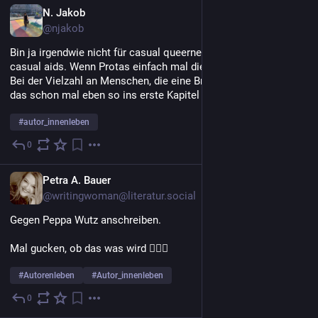
die jenen, die sie betreffen, sicher erst verständlich werden, 
DE
N. Jakob
wenn's dann da ist.
@njakob
Mich ehrlich zu freuen fällt mir aktuell eh schwer, aber das 
Bin ja irgendwie nicht für casual queerness, sondern auch für 
hätte ich jetzt nicht noch oben drauf gebraucht.
casual aids. Wenn Protas einfach mal die Brille putzen oder so. 
Bei der Vielzahl an Menschen, die eine Brille tragen, kann man 
das schon mal eben so ins erste Kapitel einbauen.
#
autor_innenleben
0
4 T.
DE
Petra A. Bauer
@writingwoman@literatur.social
Gegen Peppa Wutz anschreiben.
Mal gucken, ob das was wird 🤷🏼‍♀️
#
Autorenleben
#
Autor_innenleben
0
5 T.