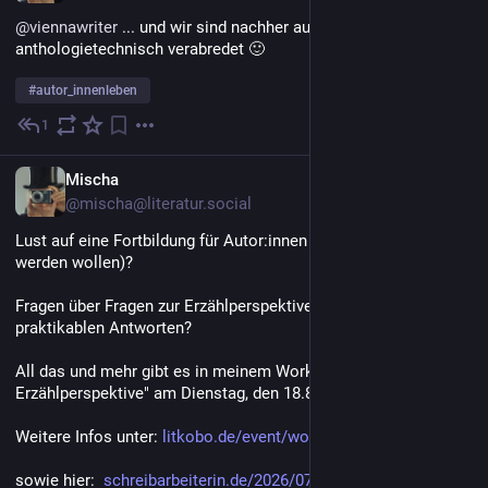
@
viennawriter
 ... und wir sind nachher auch noch 
anthologietechnisch verabredet 🙂 
#
autor_innenleben
1
29. Juli
DE
Mischa
@mischa@literatur.social
Lust auf eine Fortbildung für Autor:innen (und solche, die es 
werden wollen)?
Fragen über Fragen zur Erzählperspektive, aber keine 
praktikablen Antworten? 
All das und mehr gibt es in meinem Workshop "Grundlagen der 
Erzählperspektive" am Dienstag, den 18.8.26 in Bochum.
Weitere Infos unter: 
litkobo.de/event/workshop-grun
sowie hier:  
schreibarbeiterin.de/2026/07/2