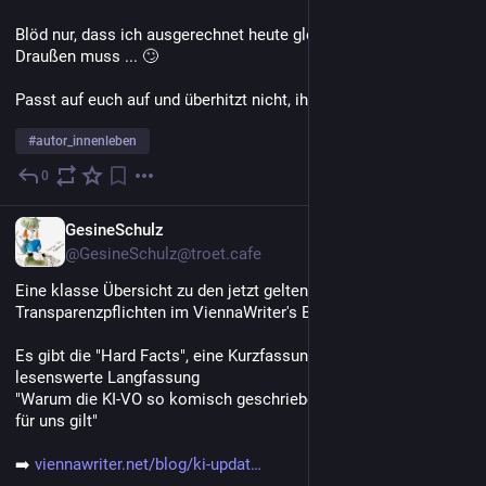
Blöd nur, dass ich ausgerechnet heute gleich zwei Mal raus ins 
Draußen muss ... 🙄 
Passt auf euch auf und überhitzt nicht, ihr alle da draußen!
#
autor_innenleben
0
1 T.
DE
GesineSchulz
@GesineSchulz@troet.cafe
Eine klasse Übersicht zu den jetzt geltenden 
Transparenzpflichten im ViennaWriter's Blog von 
@
viennawriter
Es gibt die "Hard Facts", eine Kurzfassung und die unbedingt 
lesenswerte Langfassung
"Warum die KI-VO so komisch geschrieben ist – und trotzdem 
für uns gilt"
➡️ 
viennawriter.net/blog/ki-updat