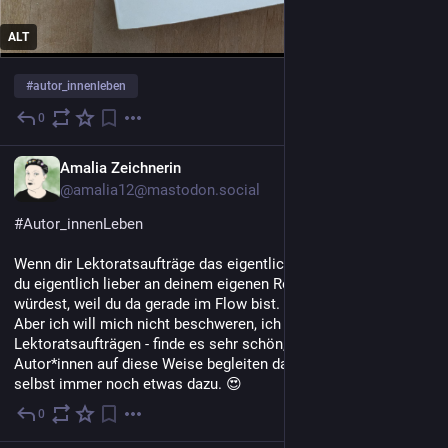
ALT
#
autor_innenleben
0
6 T.
DE
Amalia Zeichnerin
@amalia12@mastodon.social
#
Autor_innenLeben
Wenn dir Lektoratsaufträge das eigentliche Geld bringen und 
du eigentlich lieber an deinem eigenen Roman arbeiten 
würdest, weil du da gerade im Flow bist. 😅
Aber ich will mich nicht beschweren, ich arbeite gern an 
Lektoratsaufträgen - finde es sehr schön, dass ich andere 
Autor*innen auf diese Weise begleiten darf. Ich lerne da auch 
selbst immer noch etwas dazu. 😍
0
29. Juli