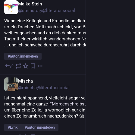
DE
Maike Stein
@steinstory@literatur.social
Wenn eine Kollegin und Freundin an dich denkt und dir einfach 
so ein Drachen-Notizbuch schickt, von Belgien nach Berlin, 
weil es gesehen und an dich denken musste, dann endet ein 
Tag mit einer wirklich wunderschönen Note.
... und ich schwebe durchgerührt durch den Abend. 
 🥰 
#
autor_innenleben
0
18. Juli
DE
Mischa
@mischa@literatur.social
Ist es nicht spannend, vielleicht sogar verrückt, dass 
manchmal eine ganze 
#
Morgenschreibstunde
 gerade so reicht, 
um über eine Zeile, ja womöglich nur ein einziges Wort oder 
einen Zeilenumbruch nachzudenken? 🤔 
#
Lyrik
#
autor_innenleben