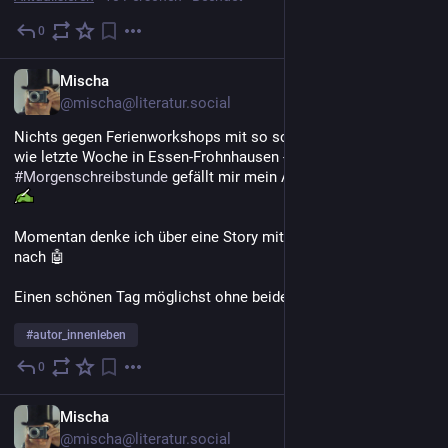
0
29. Juli
*
DE
Mischa
@mischa@literatur.social
Nichts gegen Ferienworkshops mit so schreibbegeisteren Kids 
wie letzte Woche in Essen-Frohnhausen - aber mit Zeit für eine 
#
Morgenschreibstunde
 gefällt mir mein Alltag deutlich besser. 
Momentan denke ich über eine Story mit KI & Stromausfall 
nach 🤖 
Einen schönen Tag möglichst ohne beides für euch alle! 😉 
#
autor_innenleben
0
29. Juli
DE
Mischa
@mischa@literatur.social