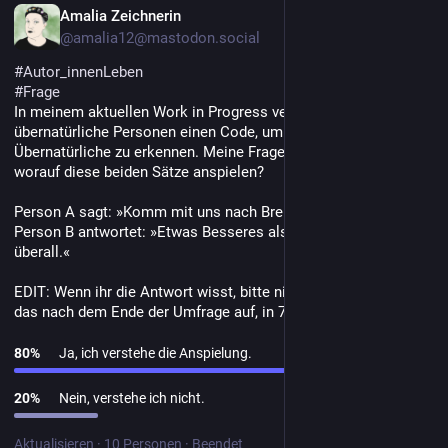
DE
Amalia Zeichnerin
@amalia12@mastodon.social
#
Autor_innenLeben
#
Frage
In meinem aktuellen Work in Progress verwenden zwei 
übernatürliche Personen einen Code, um sich am Telefon als 
Übernatürliche zu erkennen. Meine Frage ist nun, wisst ihr, 
worauf diese beiden Sätze anspielen?
Person A sagt: »Komm mit uns nach Bremen.«
Person B antwortet: »Etwas Besseres als den Tod findest du 
überall.«
EDIT: Wenn ihr die Antwort wisst, bitte nicht verraten. Ich löse 
das nach dem Ende der Umfrage auf, in 7 Tagen.
80
%
Ja, ich verstehe die Anspielung.
20
%
Nein, verstehe ich nicht.
Aktualisieren
·
10 Personen
·
Beendet