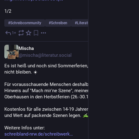
1/2
#
Schreibcommunity
#
Schreiben
#
Literatur
… und 3 weitere
1+
2 T.
*
DE
Mischa
@mischa@literatur.social
Es ist heiß und noch sind Sommerferien, aber das wird so 
nicht bleiben. ☀️ 
Für vorausschauende Menschen deshalb schon jetzt der 
Hinweis auf "Mach mir'ne Szene", meinen Schreibsworkshop in 
Oberhausen in den Herbstferien (26.-30.10.).
Kostenlos für alle zwischen 14-19 Jahren, die gerne schreiben 
und Wert auf packende Szenen legen. 
Weitere Infos unter:
schreibland-nrw.de/schreibwerk