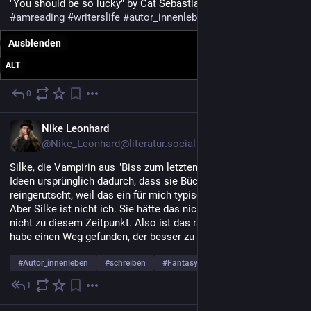
"You should be so lucky" by Cat Sebastian
#
amreading
#
writerslife
#
autor_innenleben
Ausblenden
ALT
0
25. Juli
DE
Nike Leonhard
@Nike_Leonhard@literatur.social
Silke, die Vampirin aus "Biss zum letzten Akt" bekam ihre 
Ideen ursprünglich dadurch, dass sie Bücher las. Das ist mir so 
reingerutscht, weil das ein für mich typisches Verhalten ist. 
Aber Silke ist nicht ich. Sie hätte das nicht getan - schon gar 
nicht zu diesem Zeitpunkt. Also ist das rausgeflogen und ich 
habe einen Weg gefunden, der besser zu ihr passt.
#
Autor_innenleben
#
schreiben
#
Fantasy
… und 1 weiterer
1
21. Juli