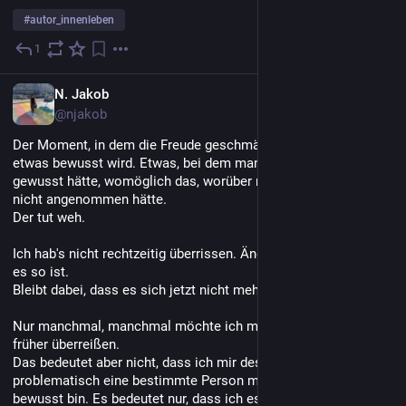
#
autor_innenleben
1
3 T.
DE
N. Jakob
@njakob
Der Moment, in dem die Freude geschmälert wird, weil einem 
etwas bewusst wird. Etwas, bei dem man, wenn man es vorher 
gewusst hätte, womöglich das, worüber man sich gefreut hat, 
nicht angenommen hätte.
Der tut weh.
Ich hab's nicht rechtzeitig überrissen. Ändert nichts daran, dass 
es so ist.
Bleibt dabei, dass es sich jetzt nicht mehr ändern lässt.
Nur manchmal, manchmal möchte ich manche Sachen gerne 
früher überreißen.
Das bedeutet aber nicht, dass ich mir dessen, wie 
problematisch eine bestimmte Person mitunter ist, nicht 
bewusst bin. Es bedeutet nur, dass ich es in dem Moment, in 