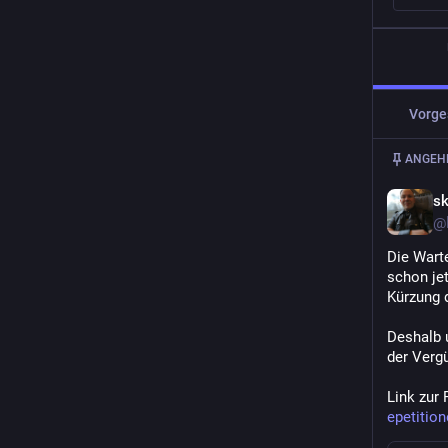
Vorges
ANGEHE
sk
@l
Die Warte
schon jet
Kürzung 
Deshalb u
der Verg
Link zur 
epetitio