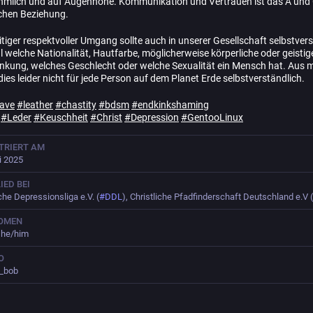
hmlich und auf Augenhöhe. Kommunikation und Vertrauen ist das A und 
lchen Beziehung.
tiger respektvoller Umgang sollte auch in unserer Gesellschaft selbstver
l welche Nationalität, Hautfarbe, möglicherweise körperliche oder geistig
nkung, welches Geschlecht oder welche Sexualität ein Mensch hat. Aus 
 dies leider nicht für jede Person auf dem Planet Erde selbstverständlich.
lave
#
leather
#
chastity
#
bdsm
#
endkinkshaming
#
Leder
#
Keuschheit
#
Christ
#
Depression
#
GentooLinux
TRIERT AM
li 2025
IED BEI
he Depressionsliga e.V. (
#
DDL
), Christliche Pfadfinderschaft Deutschland e.V (
OMEN
, he/him
O
e_bob