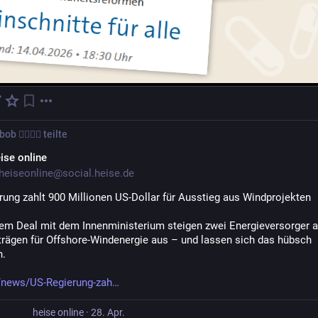
b 🏳️‍🌈🖤🔐
teilte
ise online
eiseonline@social.heise.de
rung zahlt 900 Millionen US-Dollar für Ausstieg aus Windprojekten
em Deal mit dem Innenministerium steigen zwei Energieversorger a
trägen für Offshore-Windenergie aus – und lassen sich das hübsch 
n.
/news/US-Regierung-zah
heise online
·
28. Apr.