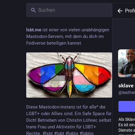
Profi
lsbt.me
ist einer von vielen unabhängigen
Mastodon-Servern, mit dem du dich im
Fediverse beteiligen kannst.
sklave bo
@
leathe
Diese Mastodon-Instanz ist für alle* die
LGBT+ oder Allies sind. Ein Safe Space für
Als Sklav
Dich! Betrieben von Christin Löhner, selbst
Es ist e
trans Frau und Aktivistin für LSBT+
Dienste 
Rechte. #lsbt #lgbt #lgbtq #lgbtiq