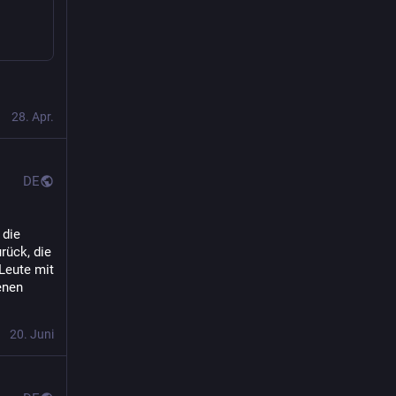
Digital Markets Act (DMA)
Contact us as an EU Citizen
Contact us as an EU Citizen
0
0
1
28. Apr.
DE
die 
rück, die 
Leute mit 
nen 
20. Juni