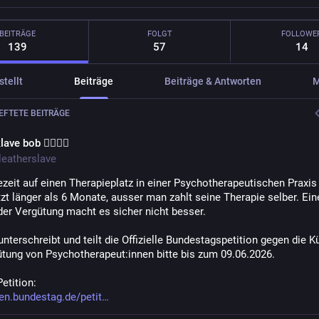
BEITRÄGE
FOLGT
FOLLOWE
139
57
14
tellt
Beiträge
Beiträge & Antworten
M
FTETE BEITRÄGE
lave bob 🏳️‍🌈🖤🔐
eatherslave
zeit auf einen Therapieplatz in einer Psychotherapeutischen Praxis i
zt länger als 6 Monate, ausser man zahlt seine Therapie selber. Eine
der Vergütung macht es sicher nicht besser.
nterschreibt und teilt die Offizielle Bundestagspetition gegen die K
ütung von Psychotherapeut:innen bitte bis zum 09.06.2026.
Petition:
nen.bundestag.de/petit