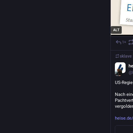
ALT
1+
sklave bo
he
@h
US-Regie
Nach ein
Pachtver
vergolde
heise.de