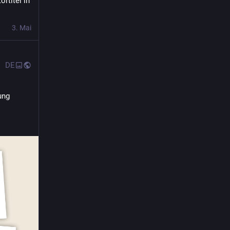
titel in 
3. Mai
DE
ng 