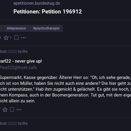
epetitionen.bundestag.de
Petitionen: Petition 196912
#
depression
#
psychotherapie
1
1
b 🏳️‍🌈🖤🔐
teilte
arl22 - never give up!
earl22@troet.cafe
upermarkt, Kasse gegenüber. Älterer Herr so: "Oh, ich sehe gerade, 
ch ist von Müller, haben Sie nicht auch eine andere? Die hier geht zu
nicht unterstützen." Hab ihm zugenickt & gelächelt. Es gibt sie noch, 
hem Kompass, auch in der Boomergeneration. Tut gut, mit dem eige
cht allein zu sein.
b 🏳️‍🌈🖤🔐
teilte