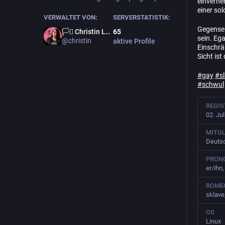
einverne
einer so
VERWALTET VON:
SERVERSTATISTIK:
Gegensei
🏳️‍⚧️ Christin Löhner 🏳️‍🌈
65
sein. Ega
@christin
aktive Profile
Einschrä
Sicht ist
#
gay
#
s
#
schwul
REGIS
02. Ju
MITGL
Deutsc
PRON
er/ihn
ROME
sklav
OS
Linux