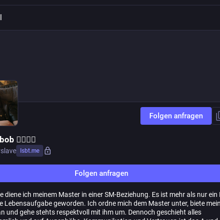
l
Folgen anfragen
b 🏳️‍🌈🖤🔐
rslave
lsbt.me
Folgen anfragen
e diene ich meinem Master in einer SM-Beziehung. Es ist mehr als nur ein 
ine Lebensaufgabe geworden. Ich ordne mich dem Master unter, biete mei
an und gehe stehts respektvoll mit ihm um. Dennoch geschieht alles