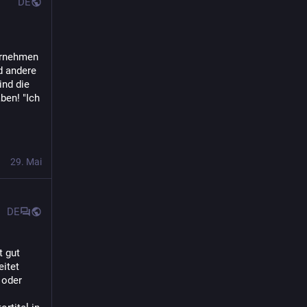
DE
rnehmen 
 andere 
nd die 
en! "Ich 
29. Mai
DE
 gut 
tet 
oder 