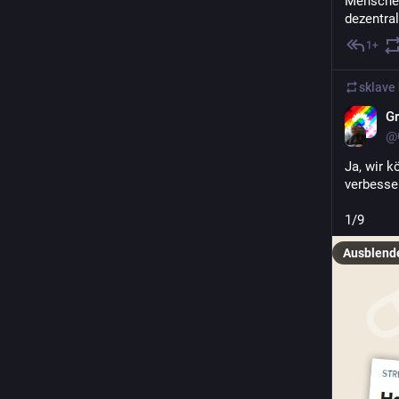
Menschen 
dezentra
1+
sklave bo
Gr
@
Ja, wir 
verbesser
1/9
Ausblend