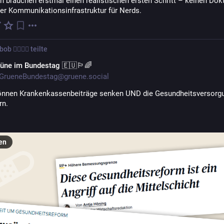
brauchen erstmal einen realistischen ersten Schritt – keinen Doktor
ler Kommunikationsinfrastruktur für Nerds.
b 🏳️‍🌈🖤🔐
teilte
üne im Bundestag 🇪🇺🏳️‍🌈
GrueneBundestag@gruene.social
können Krankenkassenbeiträge senken UND die Gesundheitsversorgu
n. 
en