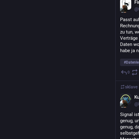
Fi
@f
Passt auf
Rechnung
zu tun, 
Verträge 
Daten woh
habe ja 
#
Datenle
0
sklave bo
Ku
@k
Signal is
genug, u
genug, d
selbstgeh