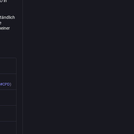
O in
ständlich
e
meiner
#
CPD
)