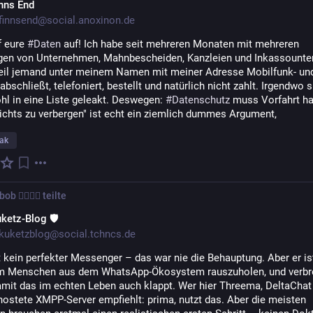
nns End
innsend@social.anoxinon.de
 eure 
#
Daten
 auf! Ich habe seit mehreren Monaten mit mehreren 
en von Unternehmen, Mahnbescheiden, Kanzleien und Inkassounte
weil jemand unter meinem Namen mit meiner Adresse Mobilfunk- und
abschließt, telefoniert, bestellt und natürlich nicht zahlt. Irgendwo si
l in eine Liste geleakt. Deswegen: 
#
Datenschutz
 muss Vorfahrt hab
nichts zu verbergen" ist echt ein ziemlich dummes Argument,
ak
b 🏳️‍🌈🖤🔐
teilte
ketz-Blog 🛡
uketzblog@social.tchncs.de
t kein perfekter Messenger – das war nie die Behauptung. Aber er ist
m Menschen aus dem WhatsApp-Ökosystem rauszuholen, und verbrei
amit das im echten Leben auch klappt. Wer hier Threema, DeltaChat 
ostete XMPP-Server empfiehlt: prima, nutzt das. Aber die meisten 