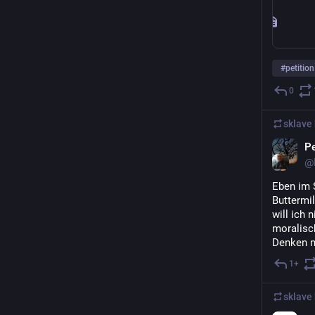
#
petition
0
sklave bo
Pe
@P
Eben im S
Buttermil
will ich 
moralisc
Denken ni
1+
sklave bo