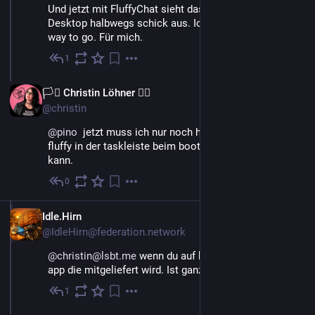
Und jetzt mit FluffyChat sieht das auch auf dem Linux 
Desktop halbwegs schick aus. Ich denke, Fluffy is the 
way to go. Für mich.
1
18. Mai
DE
🏳️‍⚧️ Christin Löhner 🏳️‍🌈
@christin
@
pino
  jetzt muss ich nur noch herausfinden, wie ich 
fluffy in der taskleiste beim booten starten lassen 
kann.
0
18. Mai
Idle.Hirn
@IdleHirn@federation.network
@christin@lsbt.me
 wenn du auf kde bist, die  NeoChat 
app die mitgeliefert wird. Ist ganz ok tatsächlich
1
18. Mai