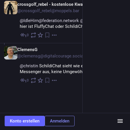
crossgolf_rebel - kostenlose Kwalitätsposts
@crossgolf_rebel@moppels.bar
@IdleHirn@federation.network
@christin@lsbt.me
hier ist FluffyChat oder SchildiChat+ im Einsatz
0
18. Mai
DE
ClemensG
@clemensg@digitalcourage.social
@
christin
 SchildiChat sieht wie ein 'normaler' 
Messenger aus, keine Umgewöhnung notwendig.
0
18. Mai
Konto erstellen
Anmelden