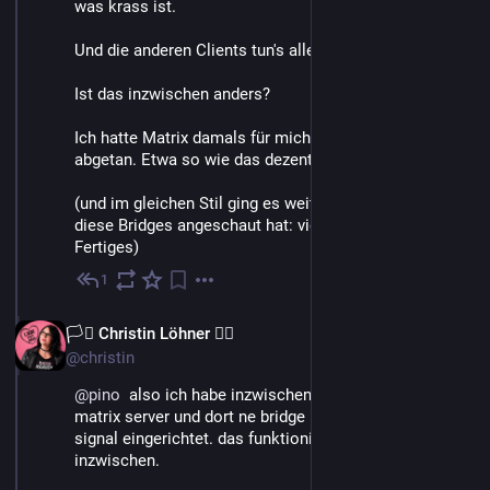
was krass ist.
Und die anderen Clients tun's alle nicht.
Ist das inzwischen anders?
Ich hatte Matrix damals für mich als Vaporware 
abgetan. Etwa so wie das dezentrale Bluesky... :D
(und im gleichen Stil ging es weiter, wenn man sich 
diese Bridges angeschaut hat: viel versprochen, nix 
Fertiges)
1
18. Mai
DE
🏳️‍⚧️ Christin Löhner 🏳️‍🌈
@christin
@
pino
  also ich habe inzwischen meinen eigenen 
matrix server und dort ne bridge nach whatsapp und 
signal eingerichtet. das funktioniert recht gut 
inzwischen.