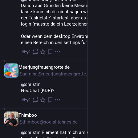
Da ich aus Gründen keine Messenger direkt starten 
lasse kann ich dir nicht sagen wie du fluffy direkt "in 
der Taskleiste" startest, aber es gibt das cron-makro @ 
login (musste da ein Leerzeichen rein setzen. 
Oder wenn dein desktop Environment es hat gibt es 
einen Bereich in den settings für "startup" processes. ;)
0
18. Mai
DE
Meerjungfrauengrotte.de
@admina@meerjungfrauengrotte.de
@
christin
NeoChat (KDE)?
0
18. Mai
DE
Thimboo
@thimboo@social.tchncs.de
@
christin
 Element hat mich am Wochenende auch 