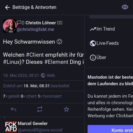
Beiträge & Antworten
🏳️‍⚧️ Christin Löhner 🏳️‍🌈
Im Trend
@christin@lsbt.me
Hey Schwarmwissen 🙂 
Live-Feeds
Welchen 
#
Client
 empfehlt ihr für 
#
Matrix
 (unter 
Über
#
Linux
)? Dieses 
#
Element
 Ding ist ja furchtbar.....
18. Mai 2026, 08:31
·
·
Web
Mastodon ist der best
dem Laufenden zu blei
Zuletzt am
18. Mai, 08:31
bearbeitet
Du kannst jedem im Fe
7
× geteilt
·
0
× zitiert
·
1
× favorisiert
und alles in chronolog
Reihenfolge sehen. Kei
Werbung oder Clickbai
DE
Marcel Geveler
@unnon89@nrw.social
Konto erst