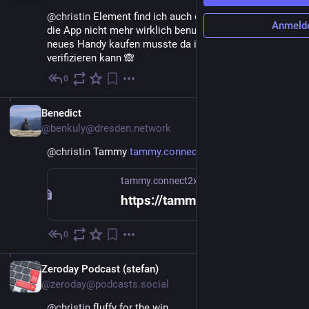
@
christin
 Element find ich auch extrem kacke. Kann 
Anmeld
die App nicht mehr wirklich benutzen nachdem ich n 
neues Handy kaufen musste da ich mich nicht mehr 
verifizieren kann 🙈
0
18. Mai
DE
Benedict
@benkuly@dresden.network
@
christin
 Tammy 
tammy.connect2x.de
tammy.connect2x.de
https://tammy.connect2x.de/en-us/
0
19. Mai
DE
Zeroday Podcast (stefan)
@zeroday@podcasts.social
@
christin
 fluffy for the win.