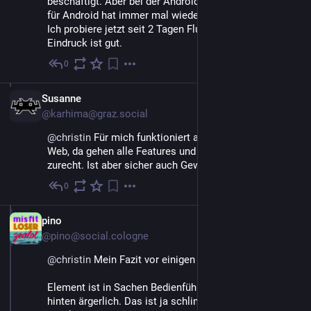
beschäftigt. Aber bei der Android-Version. Element X 
für Android hat immer mal wieder Probleme gemacht. 
Ich probiere jetzt seit 2 Tagen FluffyChat. Der erste 
Eindruck ist gut.
0
18. Mai
DE
Susanne
@karhima@graz.social
@
christin
 Für mich funktioniert am besten Element 
Web, da gehen alle Features und ich finde mich 
zurecht. Ist aber sicher auch Gewöhnung.
0
18. Mai
DE
pino
@pino@social.cologne
@
christin
 Mein Fazit vor einigen Jahren:
Element ist in Sachen Bedienführung von vorne bis 
hinten ärgerlich. Das ist ja schlimmer als MS Teams - 