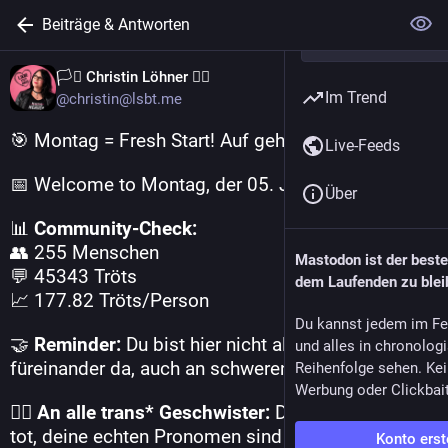
Beiträge & Antworten
🏳️‍⚧️ Christin Löhner 🏳️‍🌈
Im Trend
@christin@lsbt.me
🎯 Montag = Fresh Start! Auf geht's! 🎯
Live-Feeds
📅 Welcome to Montag, der 05. Januar 2026!
Über
📊 
Community-Check:
👥 255 Menschen
Mastodon ist der best
💬 45343 Tröts
dem Laufenden zu blei
📈 177.82 Tröts/Person
Du kannst jedem im Fe
🤝 
Reminder:
 Du bist hier nicht allein. Wir sind 
und alles in chronolog
füreinander da, auch an schweren Tagen.
Reihenfolge sehen. Kei
Werbung oder Clickbai
🏳‍⚧ 
An alle trans* Geschwister:
 Dein Deadname ist 
tot, deine echten Pronomen sind heilig, und dein 
Konto erst