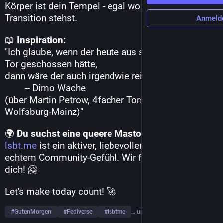
Körper ist dein Tempel - egal wo du in deiner 
Transition stehst.
Anmeld
📖 
Inspiration:
"Ich glaube, wenn der heute aus seinem Auto aufs 
Tor geschossen hätte,
dann wäre der auch irgendwie rein gegangen.
        -- Dimo Wache
(über Martin Petrow, 4facher Torschütze bei 
Wolfsburg-Mainz)"
🌍 
Du suchst eine queere Mastodon-Heimat?
lsbt.me
 ist ein aktiver, liebevoller Safe Space mit 
echtem Community-Gefühl. Wir freuen uns auf 
dich! 🤗
Let's make today count! 🚀
#
GutenMorgen
#
Fediverse
#
lsbtme
… und 3 weitere