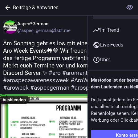
Beiträge & Antworten
Aspec*German
Im Trend
@aspec_german@lsbt.me
Am Sonntag geht es los mit einer vollen Woche an 
Live-Feeds
Aro Week Events🐸💚 Wir freuen uns sehr endlich 
das fertige Programm veröffentlichen zu können! 
Über
Merkt euch Termine vor und kommt schon auf den 
Discord Server ✨ 
#
aro
#
aromantic
#
arospecawarenessweek
#
AroWeek2026
Mastodon ist der best
#
aroweek
#
aspecgerman
#
arospec
dem Laufenden zu blei
#
aspec
Du kannst jedem im Fe
Ausblenden
und alles in chronolog
Reihenfolge sehen. Kei
Werbung oder Clickbai
Konto erst