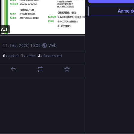
Anmeld
ALT
11. Feb. 2026, 15:00
·
·
Web
0
× geteilt
·
1
× zitiert
·
4
× favorisiert